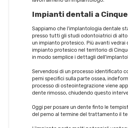
lavori almeno un implantologo.
Impianti dentali a Cinqu
Sappiamo che l'implantologia dentale s
presso tutti gli studi odontoiatrici di alt
un impianto protesico. Più avanti vedrai q
impianto protesico nel territorio di Cin
in modo semplice i dettagli dell'implanto
Servendosi di un processo identificato c
perni specifici sulla parte ossea, indeform
processo di osteointegrazione viene appli
dente rimosso, chiudendo questo interv
Oggi per posare un dente finto le tempist
del perno al termine del trattamento il t