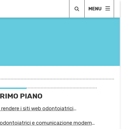
MENU
EGNO
RESTO
PRIMO PIANO
rendere i siti web odontoiatrici
ibili per person
 odontoiatrici e comunicazione moderna:
le info