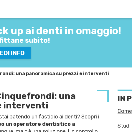
ILA IL FORM
SENZA IMP
k up ai denti
in omaggio!
AI RINCONTATTATO AL PIÙ P
ittane subito!
EDI INFO
ondi: una panoramica su prezzi e interventi
Cinquefrondi: una
IN 
 interventi
Come 
stai patendo un fastidio ai denti? Scopri i
access
o un operatore dentistico a
Studi
iunque, ma c'è una soluzione. Un controllo
tutte 