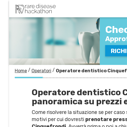
COMP
Chec
VERR
Approf
RICHI
/
/
Home
Operatori
Operatore dentistico Cinquefr
Operatore dentistico 
panoramica su prezzi e
Come risolvere la situazione se per caso 
motivi per cui dovresti
prenotare press
Cinquefrondi
. Avverrà prima o poi a ch