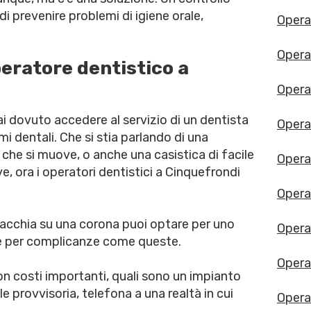
di prevenire problemi di igiene orale,
Opera
Opera
peratore dentistico a
Opera
i dovuto accedere al servizio di un dentista
Opera
i dentali. Che si stia parlando di una
che si muove, o anche una casistica di facile
Operat
e, ora i operatori dentistici a Cinquefrondi
Opera
macchia su una corona puoi optare per uno
Opera
one per complicanze come queste.
Opera
on costi importanti, quali sono un impianto
 provvisoria, telefona a una realtà in cui
Opera