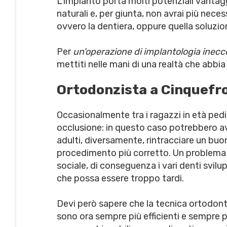
L'impianto porta molti potenziali vantaggi
naturali e, per giunta, non avrai più nece
ovvero la dentiera, oppure quella soluzi
Per
un'operazione di implantologia inec
mettiti nelle mani di una realtà che abbia
Ortodonzista a Cinquefr
Occasionalmente tra i ragazzi in età ped
occlusione: in questo caso potrebbero av
adulti, diversamente, rintracciare un buo
procedimento più corretto. Un problema di
sociale, di conseguenza i vari denti svil
che possa essere troppo tardi.
Devi però sapere che la tecnica ortodonti
sono ora sempre più efficienti e sempre p