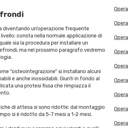
Opera
efrondi
Opera
ta diventando un'operazione frequente
o livello: consta nella normale applicazione di
Opera
uale sia la procedura per installare un
quefrondi, ma nel prossimo paragrafo vedremo
Opera
logia.
Opera
ome "osteointegrazione" si installano alcuni
abili e anche inossidabili. Giunti in fondo al
Opera
cata una protesi fissa che rimpiazza il
ento.
Opera
iche di attesa si sono ridotte: dal montaggio
Operat
empo si è ridotto da 5-7 mesi a 1-2 mesi.
Opera