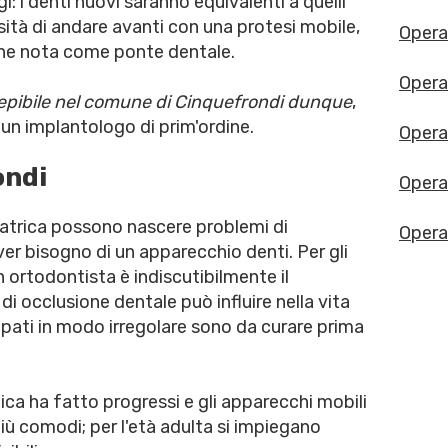
: i denti nuovi saranno equivalenti a quelli
ssità di andare avanti con una protesi mobile,
Opera
one nota come ponte dentale.
Opera
cepibile nel comune di Cinquefrondi dunque
,
 un implantologo di prim'ordine.
Opera
ondi
Opera
iatrica possono nascere problemi di
Opera
er bisogno di un apparecchio denti. Per gli
n ortodontista è indiscutibilmente il
 occlusione dentale può influire nella vita
uppati in modo irregolare sono da curare prima
ca ha fatto progressi e gli apparecchi mobili
iù comodi; per l'età adulta si impiegano