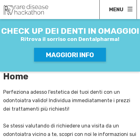
MENU
COMPILA IL FORM
SENZA IMPEGNO
CHECK UP
DEI DENTI IN OMAGGIO!
VERRAI RINCONTATTATO AL PIÙ PRESTO
Ritrova il sorriso
con Dentalpharma!
MAGGIORI INFO
Home
Perfeziona adesso l'estetica dei tuoi denti con un
odontoiatra valido! Individua immediatamente i prezzi
dei trattamenti più richiesti!
Se stessi valutando di richiedere una visita da un
odontoiatra vicino a te, scopri con noi le informazioni sui