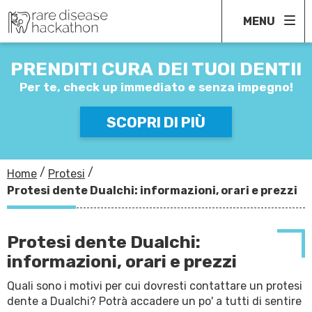
MENU
COMPILA IL FORM
SENZA IMPEGNO
PRENDITI CURA
DEI TUOI DENTI!
VERRAI RINCONTATTATO AL PIÙ PRESTO
Per te, check up immediato
e senza impegno!
SCOPRI DI PIÙ
/
/
Home
Protesi
Protesi dente Dualchi: informazioni, orari e prezzi
Protesi dente Dualchi:
informazioni, orari e prezzi
Quali sono i motivi per cui dovresti contattare un protesi
dente a Dualchi? Potrà accadere un po' a tutti di sentire