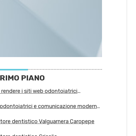
PRIMO PIANO
rendere i siti web odontoiatrici
ibili per person
 odontoiatrici e comunicazione moderna:
le info
tore dentistico Valguarnera Caropepe