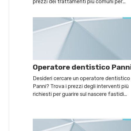
prezzi dei trattamenti più comuni per
prevenire sul nascere infezioni e
infiammazioni orali.
Operatore dentistico Pann
Desideri cercare un operatore dentistico
Panni? Trova i prezzi degli interventi più
richiesti per guarire sul nascere fastidi
orali e dolori dentali più o meno intensi.