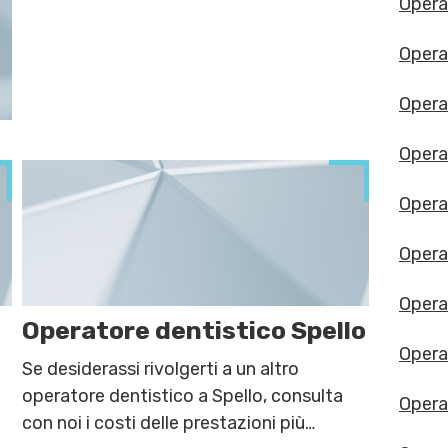
Opera
Opera
Opera
Opera
Opera
Opera
Operat
Operatore dentistico Spello
Opera
Se desiderassi rivolgerti a un altro
operatore dentistico a Spello, consulta
Opera
con noi i costi delle prestazioni più