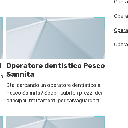
comuni.
Opera
Opera
Opera
Opera
i
Operatore dentistico Pesco
Sannita
 a
Stai cercando un operatore dentistico a
Pesco Sannita? Scopri subito i prezzi dei
principali trattamenti per salvaguardarti
da patologie e altri disturbi.