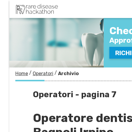
COMP
Chec
VERR
Approf
RICHI
/
/
Home
Operatori
Archivio
Operatori - pagina 7
Operatore dentis